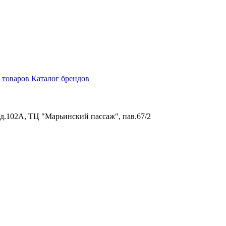
 товаров
Каталог брендов
 д.102А, ТЦ "Марьинский пассаж", пав.67/2